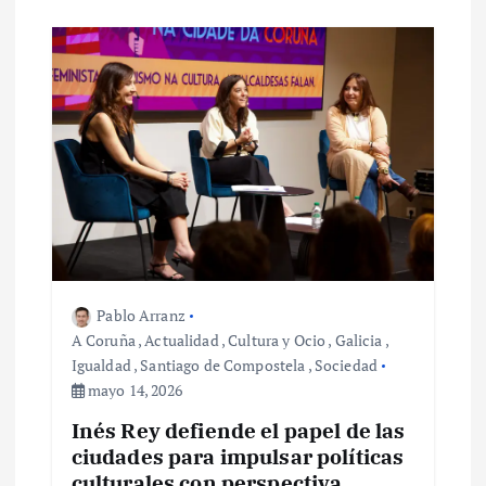
e
n
t
r
a
d
Pablo Arranz
a
A Coruña
,
Actualidad
,
Cultura y Ocio
,
Galicia
,
Igualdad
,
Santiago de Compostela
,
Sociedad
s
mayo 14, 2026
Inés Rey defiende el papel de las
ciudades para impulsar políticas
culturales con perspectiva