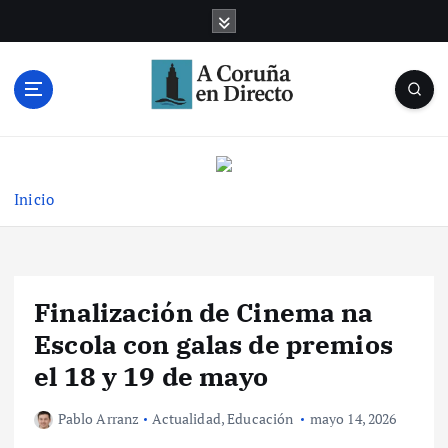
S
a
l
t
a
r
Noticias de A Coruña en tiempo real
a
l
c
Inicio
o
n
t
e
Finalización de Cinema na
n
i
Escola con galas de premios
d
el 18 y 19 de mayo
o
Pablo Arranz
Actualidad
,
Educación
mayo 14, 2026