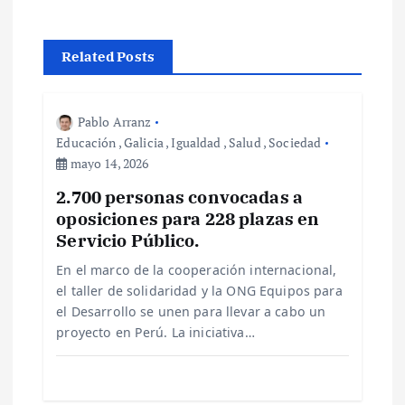
e
Related Posts
g
a
Pablo Arranz
Educación
,
Galicia
,
Igualdad
,
Salud
,
Sociedad
c
mayo 14, 2026
2.700 personas convocadas a
i
oposiciones para 228 plazas en
Servicio Público.
ó
En el marco de la cooperación internacional,
n
el taller de solidaridad y la ONG Equipos para
el Desarrollo se unen para llevar a cabo un
d
proyecto en Perú. La iniciativa…
e