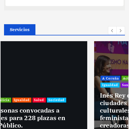
Servicios
A Coruña
Actualidad
Cultura y Ocio
Galicia
Igualdad
Santiago de Compostela
Sociedad
Inés Rey defiende el papel de las
ciudades para impulsar políticas
culturales con perspectiva
feminista y visibilizar a las mujeres
creadoras.