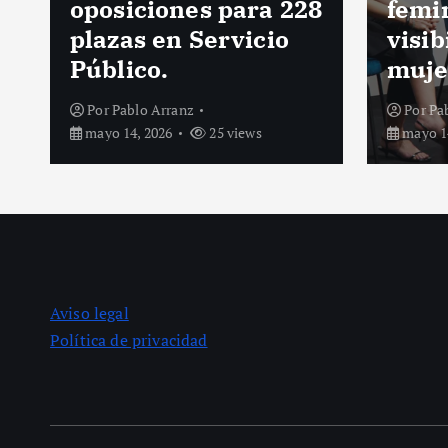
8
feminista y
Rued
visibilizar a las
acue
mujeres creadoras.
gall
Por
Pablo Arranz
Por
Pa
mayo 14, 2026
27 views
mayo 12
Aviso legal
Política de privacidad