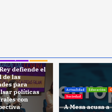
dad
Educación
Galicia
Actualidad
Asociaciones
d
Igualdad
Sociedad
sa acusa a
La rúa San And