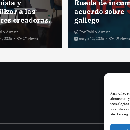
a de incumplir
estrena banco
rdo sobre
morado en apoy
ego
la Fibromialgia
blo Arranz
Por
Pablo Arranz
, 2026
29 views
mayo 11, 2026
31 views
Para ofrecer
almacenar y/
tecnologías
identificaci
afectar nega