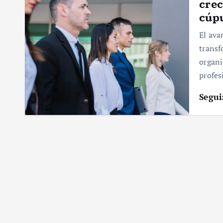
crec
cúpu
El ava
transf
organi
profes
Segui