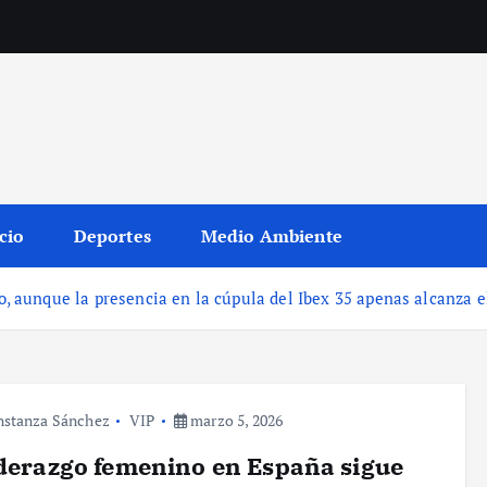
cio
Deportes
Medio Ambiente
, aunque la presencia en la cúpula del Ibex 35 apenas alcanza 
stanza Sánchez
VIP
marzo 5, 2026
iderazgo femenino en España sigue