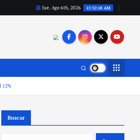
Jue. Ago 6th, 2026
12:32:19 AM
el 12%
Buscar