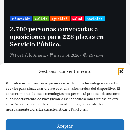
Igualdad
Santiago de Compostela
Sociedad
Inés Rey defiende el papel de las
ciudades para impulsar políticas
culturales con perspectiva
feminista y visibilizar a las mujeres
creadoras.
Por
Pablo Arranz
mayo 14, 2026
27 views
Gestionar consentimiento
Para ofrecer las mejores experiencias, utilizamos tecnologías como las
cookies para almacenar y/o acceder a la información del dispositivo. El
consentimiento de estas tecnologías nos permitirá procesar datos como
el comportamiento de navegación o las identificaciones únicas en este
sitio. No consentir o retirar el consentimiento, puede afectar
Aviso legal
negativamente a ciertas características y funciones.
Política de privacidad
Aceptar