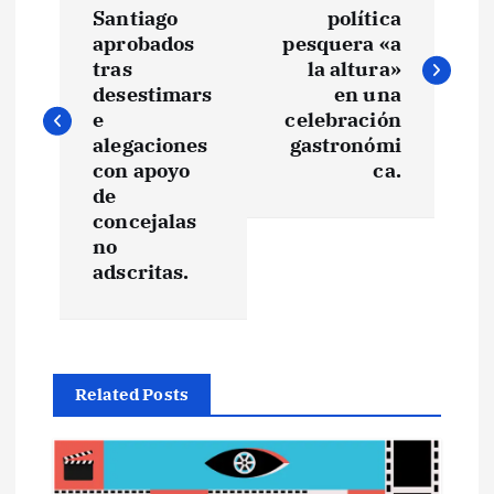
a
Santiago
política
v
aprobados
pesquera «a
tras
la altura»
e
desestimars
en una
e
celebración
alegaciones
gastronómi
g
con apoyo
ca.
de
a
concejalas
no
c
adscritas.
i
ó
Related Posts
n
d