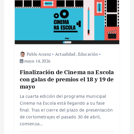
e
e
n
t
Pablo Arranz
Actualidad
,
Educación
mayo 14, 2026
r
Finalización de Cinema na Escola
con galas de premios el 18 y 19 de
a
mayo
La cuarta edición del programa municipal
d
Cinema na Escola está llegando a su fase
final. Tras el cierre del plazo de presentación
a
de cortometrajes el pasado 30 de abril,
comienza…
s