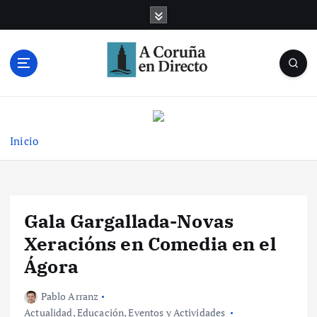
S
a
l
t
a
r
Noticias de A Coruña en tiempo real
a
l
c
Inicio
o
n
t
e
Gala Gargallada-Novas
n
i
Xeracións en Comedia en el
d
Ágora
o
Pablo Arranz
Actualidad
,
Educación
,
Eventos y Actividades