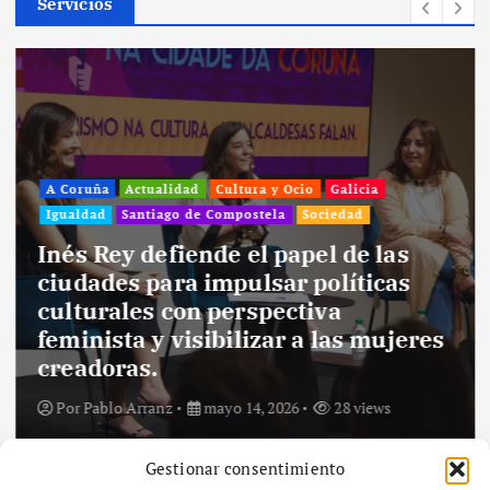
Servicios
A Coruña
Actualidad
Cultura y Ocio
Galicia
Igualdad
Santiago de Compostela
Sociedad
Inés Rey defiende el papel de las
ciudades para impulsar políticas
culturales con perspectiva
feminista y visibilizar a las mujeres
creadoras.
Por
Pablo Arranz
mayo 14, 2026
28 views
Gestionar consentimiento