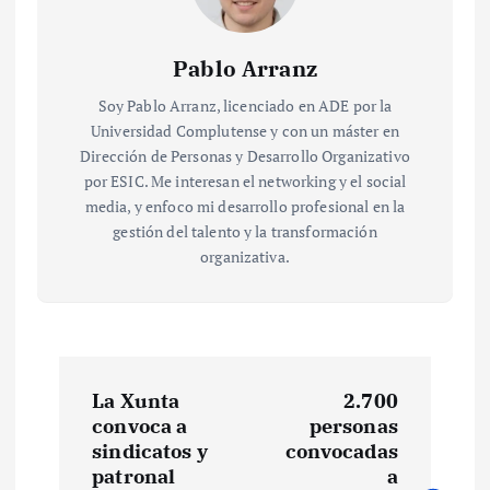
Pablo Arranz
Soy Pablo Arranz, licenciado en ADE por la
Universidad Complutense y con un máster en
Dirección de Personas y Desarrollo Organizativo
por ESIC. Me interesan el networking y el social
media, y enfoco mi desarrollo profesional en la
gestión del talento y la transformación
organizativa.
N
La Xunta
2.700
a
convoca a
personas
sindicatos y
convocadas
v
patronal
a