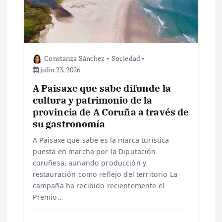
e
n
Constanza Sánchez
Sociedad
t
julio 23, 2026
r
A Paisaxe que sabe difunde la
cultura y patrimonio de la
a
provincia de A Coruña a través de
su gastronomía
d
A Paisaxe que sabe es la marca turística
puesta en marcha por la Diputación
a
coruñesa, aunando producción y
restauración como reflejo del territorio La
s
campaña ha recibido recientemente el
Premio…