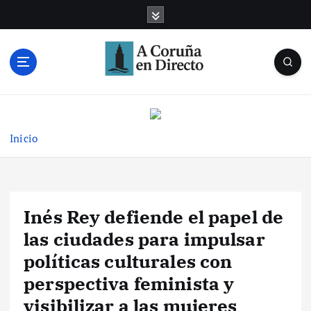
S
a
l
t
a
r
Noticias de A Coruña en tiempo real
a
l
c
Inicio
o
n
t
e
Inés Rey defiende el papel de
n
i
las ciudades para impulsar
d
políticas culturales con
o
perspectiva feminista y
visibilizar a las mujeres