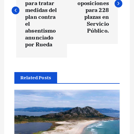
para tratar
oposiciones
e
medidas del
para 228
plan contra
plazas en
el
Servicio
g
absentismo
Público.
anunciado
a
por Rueda
c
i
Related Posts
ó
n
d
e