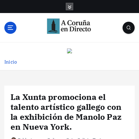
S
a
l
t
a
r
Noticias de A Coruña en tiempo real
a
l
c
Inicio
o
n
t
e
La Xunta promociona el
n
i
talento artístico gallego con
d
la exhibición de Manolo Paz
o
en Nueva York.