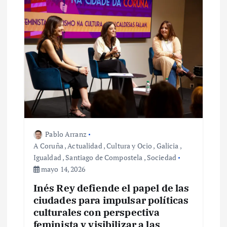
d
a
s
Pablo Arranz
A Coruña
,
Actualidad
,
Cultura y Ocio
,
Galicia
,
Igualdad
,
Santiago de Compostela
,
Sociedad
mayo 14, 2026
Inés Rey defiende el papel de las
ciudades para impulsar políticas
culturales con perspectiva
feminista y visibilizar a las