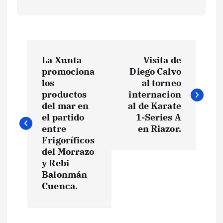
N
La Xunta
Visita de
a
promociona
Diego Calvo
los
al torneo
v
productos
internacion
del mar en
al de Karate
e
el partido
1-Series A
entre
en Riazor.
Frigoríficos
g
del Morrazo
y Rebi
a
Balonmán
Cuenca.
c
i