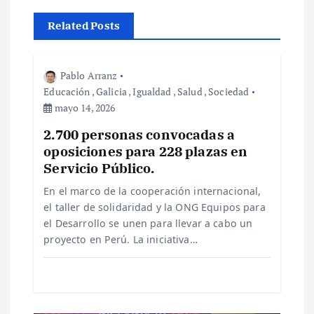
ó
Related Posts
n
Pablo Arranz
d
Educación
,
Galicia
,
Igualdad
,
Salud
,
Sociedad
mayo 14, 2026
e
2.700 personas convocadas a
oposiciones para 228 plazas en
e
Servicio Público.
En el marco de la cooperación internacional,
n
el taller de solidaridad y la ONG Equipos para
el Desarrollo se unen para llevar a cabo un
t
proyecto en Perú. La iniciativa…
r
a