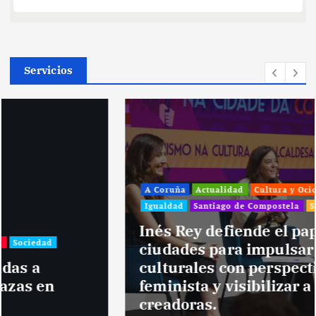
Servicios
A Coruña
Actualidad
Cultura y Ocio
Galicia
Igualdad
Santiago de Compostela
Sociedad
Inés Rey defiende el papel de las
ciudades para impulsar políticas
culturales con perspectiva
feminista y visibilizar a las mujeres
creadoras.