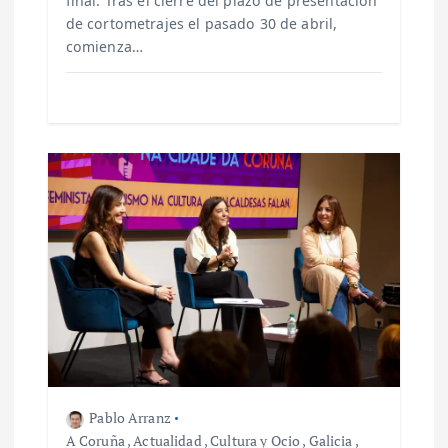
a
final. Tras el cierre del plazo de presentación
de cortometrajes el pasado 30 de abril,
comienza…
d
a
s
Pablo Arranz
A Coruña
,
Actualidad
,
Cultura y Ocio
,
Galicia
,