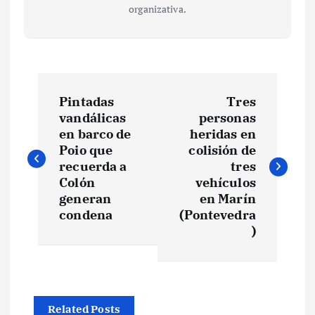
organizativa.
N
Pintadas
Tres
a
vandálicas
personas
en barco de
heridas en
v
Poio que
colisión de
recuerda a
tres
e
Colón
vehículos
generan
en Marín
condena
(Pontevedra
g
)
a
c
Related Posts