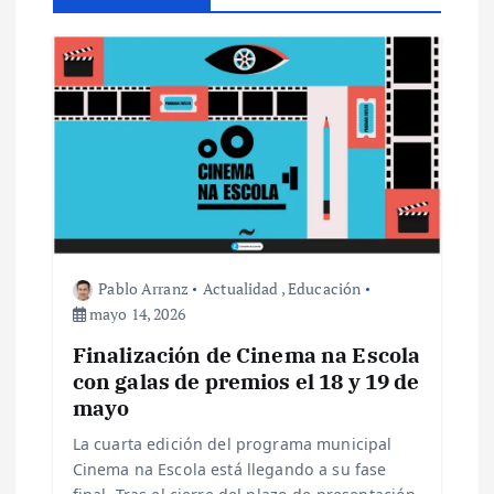
i
ó
n
d
e
e
Pablo Arranz
Actualidad
,
Educación
mayo 14, 2026
n
Finalización de Cinema na Escola
con galas de premios el 18 y 19 de
t
mayo
r
La cuarta edición del programa municipal
Cinema na Escola está llegando a su fase