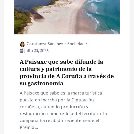
e
n
t
r
Constanza Sánchez
Sociedad
julio 23, 2026
a
A Paisaxe que sabe difunde la
cultura y patrimonio de la
d
provincia de A Coruña a través de
su gastronomía
a
A Paisaxe que sabe es la marca turística
s
puesta en marcha por la Diputación
coruñesa, aunando producción y
restauración como reflejo del territorio La
campaña ha recibido recientemente el
Premio…