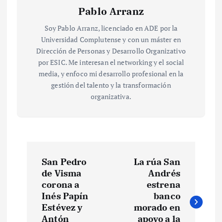
Pablo Arranz
Soy Pablo Arranz, licenciado en ADE por la
Universidad Complutense y con un máster en
Dirección de Personas y Desarrollo Organizativo
por ESIC. Me interesan el networking y el social
media, y enfoco mi desarrollo profesional en la
gestión del talento y la transformación
organizativa.
N
San Pedro
La rúa San
a
de Visma
Andrés
corona a
estrena
v
Inés Papín
banco
Estévez y
morado en
Antón
apoyo a la