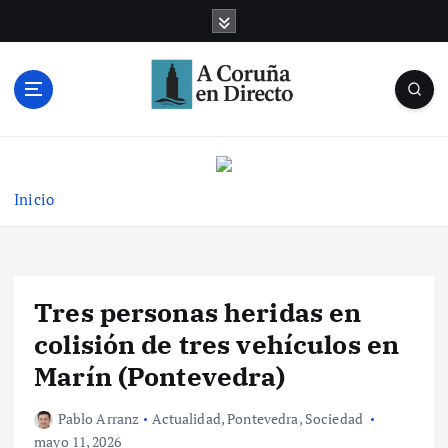
S
a
l
t
a
r
Noticias de A Coruña en tiempo real
a
l
c
Inicio
o
n
t
e
Tres personas heridas en
n
i
colisión de tres vehículos en
d
Marín (Pontevedra)
o
Pablo Arranz
Actualidad
,
Pontevedra
,
Sociedad
mayo 11, 2026