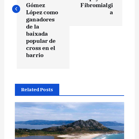
e
Gómez
Fibromialgi
López como
a
g
ganadores
de la
a
baixada
popular de
c
cross en el
barrio
i
ó
n
Related Posts
d
e