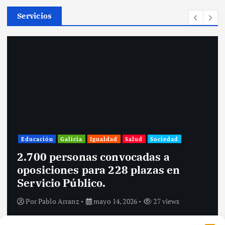
Servicios
A Coruña
Actualidad
Cultura y Ocio
Galicia
Igualdad
Santiago de Compostela
Sociedad
Inés Rey defiende el papel de las
ciudades para impulsar políticas
culturales con perspectiva
feminista y visibilizar a las mujer
creadoras.
Por
Pablo Arranz
mayo 14, 2026
28 views