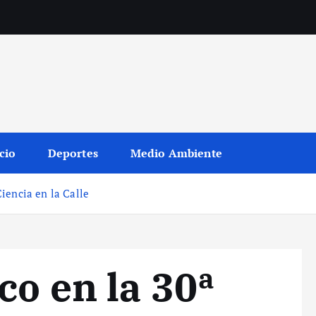
cio
Deportes
Medio Ambiente
Ciencia en la Calle
co en la 30ª