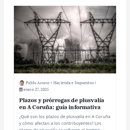
d
a
s
Pablo Arranz
Hacienda e Impuestos
enero 27, 2025
Plazos y prórrogas de plusvalía
en A Coruña: guía informativa
¿Qué son los plazos de plusvalía en A Coruña
y cómo afectan a los contribuyentes? Los
plazos de plusvalía se refieren al tiempo