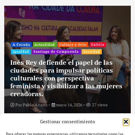
A Coruña
Actualidad
Cultura y Ocio
Galicia
Igualdad
Santiago de Compostela
Sociedad
Inés Rey defiende el papel de las
ciudades para impulsar políticas
culturales con perspectiva
feminista y visibilizar a las mujeres
creadoras.
Por
Pablo Arranz
mayo 14, 2026
27 views
Gestionar consentimiento
Para ofrecer las mejores experiencias, utilizamos tecnologías como las