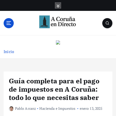
S
a
l
t
a
r
Noticias de A Coruña en tiempo real
a
l
c
Inicio
o
n
t
e
Guía completa para el pago
n
i
de impuestos en A Coruña:
d
todo lo que necesitas saber
o
Pablo Arranz
Hacienda e Impuestos
enero 13, 2025