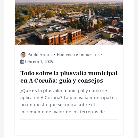
i
ó
n
d
Pablo Arranz
Hacienda e Impuestos
e
febrero 1, 2025
Todo sobre la plusvalía municipal
e
en A Coruña: guía y consejos
n
¿Qué es la plusvalía municipal y cómo se
aplica en A Coruña? La plusvalía municipal es
t
un impuesto que se aplica sobre el
incremento del valor de los terrenos de…
r
a