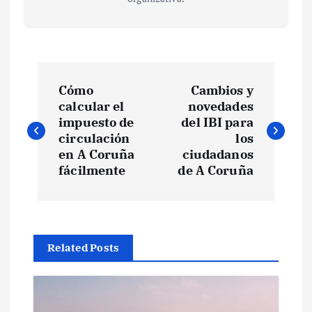
N
Cómo
Cambios y
a
calcular el
novedades
impuesto de
del IBI para
v
circulación
los
en A Coruña
ciudadanos
e
fácilmente
de A Coruña
g
a
Related Posts
c