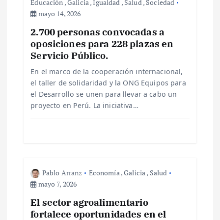
ó
Educación
,
Galicia
,
Igualdad
,
Salud
,
Sociedad
mayo 14, 2026
n
2.700 personas convocadas a
oposiciones para 228 plazas en
d
Servicio Público.
e
En el marco de la cooperación internacional,
el taller de solidaridad y la ONG Equipos para
el Desarrollo se unen para llevar a cabo un
e
proyecto en Perú. La iniciativa…
n
t
r
Pablo Arranz
Economía
,
Galicia
,
Salud
mayo 7, 2026
a
El sector agroalimentario
fortalece oportunidades en el