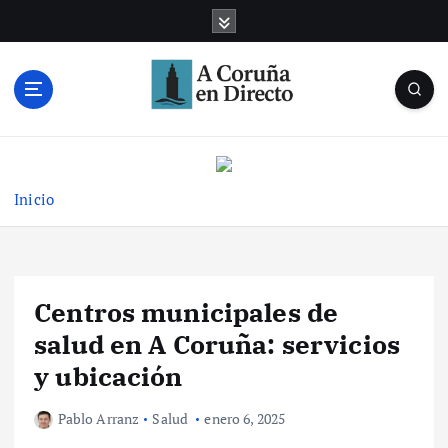
S
a
l
t
a
r
Noticias de A Coruña en tiempo real
a
l
c
Inicio
o
n
t
e
Centros municipales de
n
i
salud en A Coruña: servicios
d
y ubicación
o
Pablo Arranz
Salud
enero 6, 2025