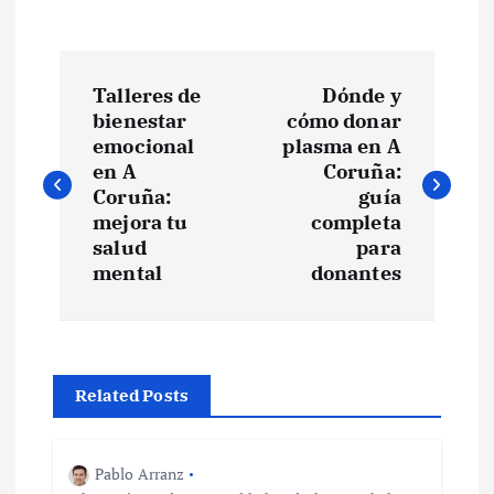
N
Talleres de
Dónde y
a
bienestar
cómo donar
emocional
plasma en A
v
en A
Coruña:
Coruña:
guía
e
mejora tu
completa
salud
para
mental
donantes
g
a
c
Related Posts
i
Pablo Arranz