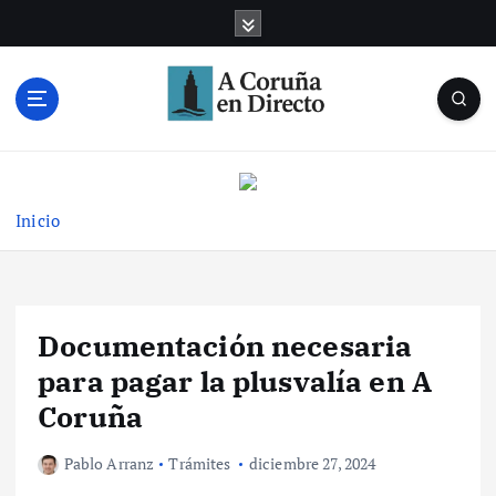
S
a
l
t
a
r
Noticias de A Coruña en tiempo real
a
l
c
Inicio
o
n
t
e
Documentación necesaria
n
i
para pagar la plusvalía en A
d
Coruña
o
Pablo Arranz
Trámites
diciembre 27, 2024