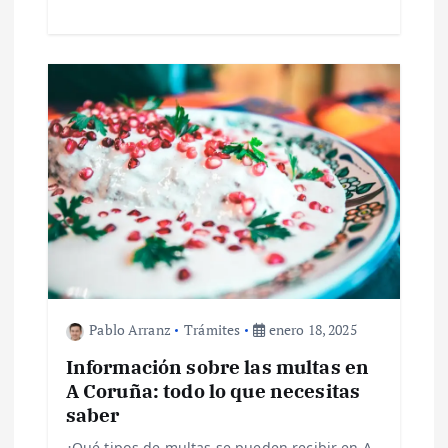
a
s
Pablo Arranz
Trámites
enero 18, 2025
Información sobre las multas en
A Coruña: todo lo que necesitas
saber
¿Qué tipos de multas se pueden recibir en A