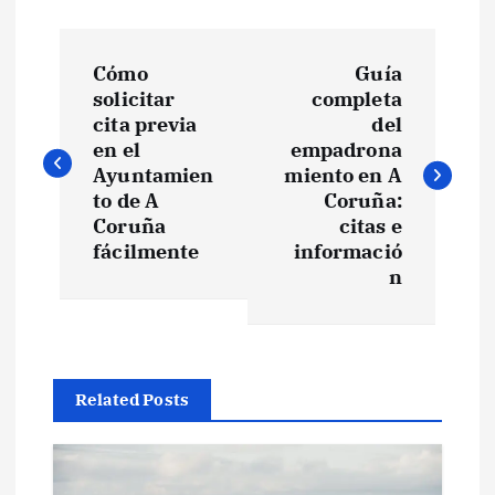
N
Cómo
Guía
a
solicitar
completa
cita previa
del
v
en el
empadrona
Ayuntamien
miento en A
e
to de A
Coruña:
Coruña
citas e
fácilmente
informació
g
n
a
c
Related Posts
i
ó