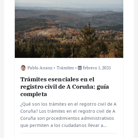
n
d
e
e
Pablo Arranz
Trámites
febrero 1, 2025
n
Trámites esenciales en el
t
registro civil de A Coruña: guía
completa
r
¿Qué son los trámites en el registro civil de A
Coruña? Los trámites en el registro civil de A
a
Coruña son procedimientos administrativos
que permiten a los ciudadanos llevar a…
d