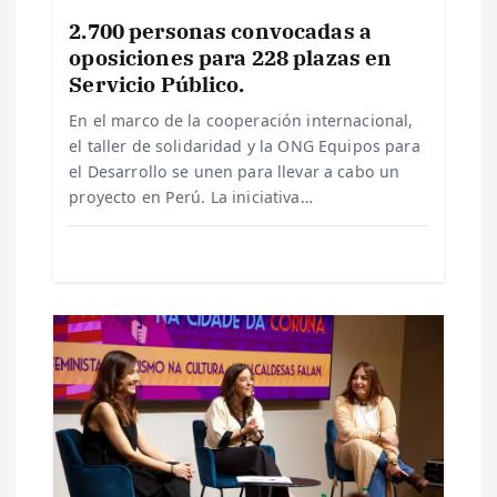
e
2.700 personas convocadas a
e
oposiciones para 228 plazas en
Servicio Público.
n
En el marco de la cooperación internacional,
el taller de solidaridad y la ONG Equipos para
t
el Desarrollo se unen para llevar a cabo un
proyecto en Perú. La iniciativa…
r
a
d
a
s