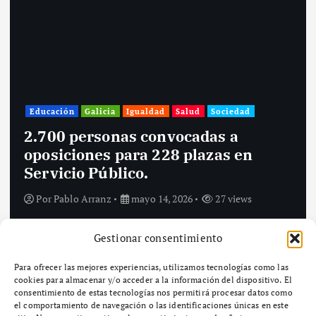
A Coruña
Actualidad
Cultura y Ocio
Galicia
Igualdad
Santiago de Compostela
Sociedad
Inés Rey defiende el papel de las
ciudades para impulsar políticas
culturales con perspectiva
feminista y visibilizar a las mujeres
creadoras.
Por
Pablo Arranz
mayo 14, 2026
28 views
Gestionar consentimiento
Para ofrecer las mejores experiencias, utilizamos tecnologías como las
cookies para almacenar y/o acceder a la información del dispositivo. El
consentimiento de estas tecnologías nos permitirá procesar datos como
el comportamiento de navegación o las identificaciones únicas en este