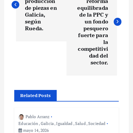
v
producción
reforma
de piezas en
equilibrada
e
Galicia,
de la PPC y
según
un fondo
Rueda.
pesquero
g
fuerte para
la
a
competitivi
dad del
c
sector.
i
ó
Related Posts
n
d
Pablo Arranz
Educación
,
Galicia
,
Igualdad
,
Salud
,
Sociedad
mayo 14, 2026