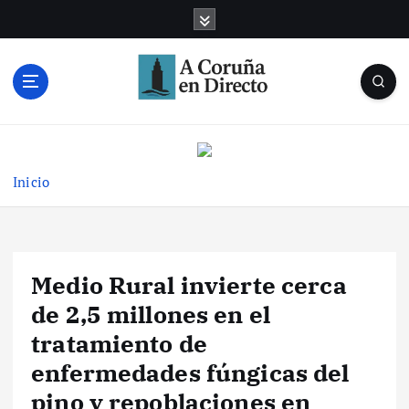
S
a
l
t
a
r
Noticias de A Coruña en tiempo real
a
l
c
Inicio
o
n
t
e
Medio Rural invierte cerca
n
i
de 2,5 millones en el
d
tratamiento de
o
enfermedades fúngicas del
pino y repoblaciones en