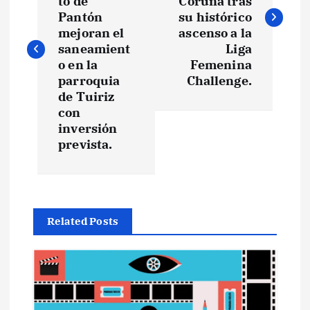
v
to de
Coruña tras
Pantón
su histórico
e
mejoran el
ascenso a la
saneamient
Liga
o en la
Femenina
g
parroquia
Challenge.
de Tuiriz
a
con
inversión
c
prevista.
i
ó
Related Posts
n
d