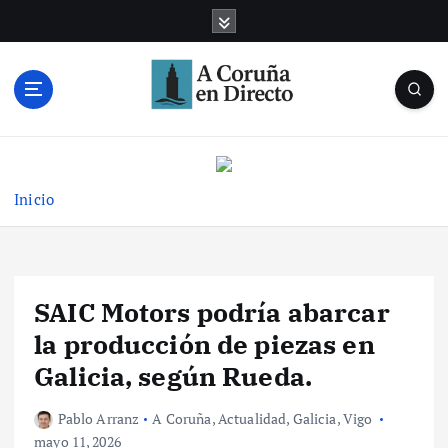
S
a
l
t
a
r
Noticias de A Coruña en tiempo real
a
l
c
Inicio
o
n
t
e
SAIC Motors podría abarcar
n
i
la producción de piezas en
d
Galicia, según Rueda.
o
Pablo Arranz
A Coruña
,
Actualidad
,
Galicia
,
Vigo
mayo 11, 2026