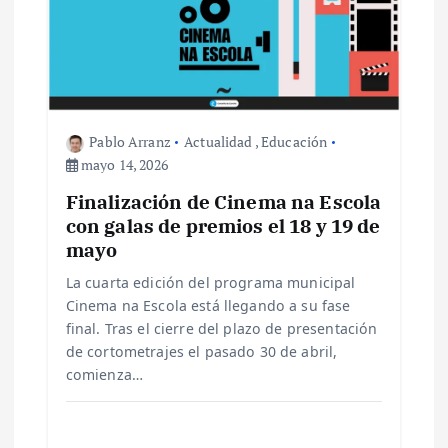
e
e
n
t
Pablo Arranz
Actualidad
,
Educación
mayo 14, 2026
r
Finalización de Cinema na Escola
con galas de premios el 18 y 19 de
a
mayo
La cuarta edición del programa municipal
d
Cinema na Escola está llegando a su fase
final. Tras el cierre del plazo de presentación
a
de cortometrajes el pasado 30 de abril,
comienza…
s