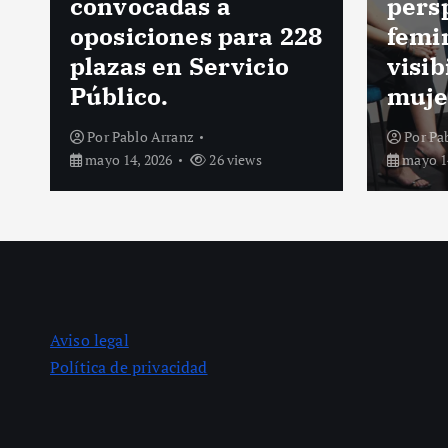
perspectiva
A Me
8
feminista y
Rued
visibilizar a las
acue
mujeres creadoras.
gall
Por
Pablo Arranz
Por
Pa
mayo 14, 2026
28 views
mayo 12
Aviso legal
Política de privacidad