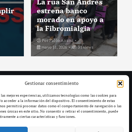
rés
Tres personas
heridas en colisión
o a
de tres vehículos en
Marín (Pontevedra)
Por
Pablo Arranz
mayo 11, 2026
31 views
Gestionar consentimiento
 las mejores experiencias, utilizamos tecnologías como las cookies para
o acceder a la información del dispositivo. El consentimiento de estas
 nos permitirá procesar datos como el comportamiento de navegación o las
ones únicas en este sitio. No consentir o retirar el consentimiento, puede
tivamente a ciertas características y funciones.