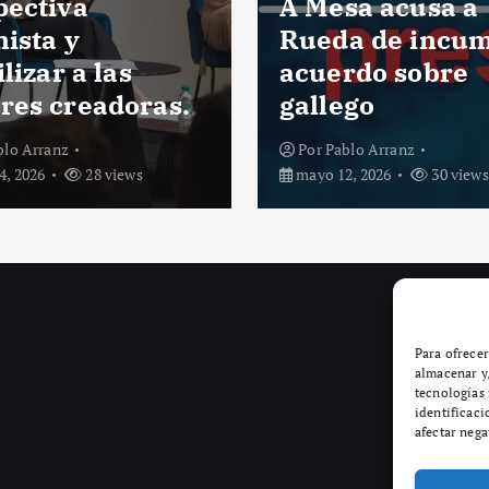
sa acusa a
La rúa San And
a de incumplir
estrena banco
rdo sobre
morado en apoy
ego
la Fibromialgia
blo Arranz
Por
Pablo Arranz
, 2026
30 views
mayo 11, 2026
31 views
Para ofrecer
almacenar y/
tecnologías
identificaci
afectar nega